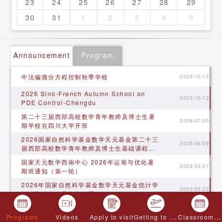
23
24
25
26
27
28
29
30
31
1
2
3
4
5
Announcement
Program
中法偏微分方程控制秋季学校
2026/10/12
2026 Sino-French Autumn School on
2026/10/12
PDE Control-Chengdu
第二十三届西部高校数学青年教师及博士生暑
2026/07/20
期学校在四川大学开班
​2026国家自然科学基金数学天元基金第二十三
2026/06/09
届西部高校数学青年教师及博士生基础课程暑
期学校通知
国家天元数学西南中心 2026年运筹与优化暑
2026/05/27
期班通知（第一轮）
​2026年国家自然科学基金数学天元基金统计学
2026/05/22
教师和研究生暑期学校通知
“天元数学前沿重点专项项目：障碍型自由边界
2026/05/12
Getting to Chengdu
Classroom application
问题” 项目启动会顺利召开
Programs
Videos
Apply to visit