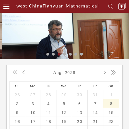
 Southwest China
Tianyuan Mathematical Centerin So
Aug
2026




Su
Mo
Tu
We
Th
Fr
Sa
26
27
28
29
30
31
1
2
3
4
5
6
7
8
9
10
11
12
13
14
15
16
17
18
19
20
21
22