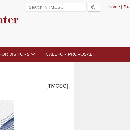
Home
|
Si

nter
FOR VISITORS
CALL FOR PROPOSAL


[TMCSC]