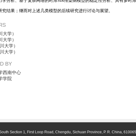
力学分析、基于复杂网络的时滞SIR传染病模型的稳定性分析、具有多时
研究结果；继而对上述几类模型的后续研究进行讨论与展望
。
RS
川大学）
川大学）
川大学）
川大学）
D BY
学西南中心
学学院
South Section 1, First Loop Road, Chengdu, Sichuan Province, P. R. China, 61006