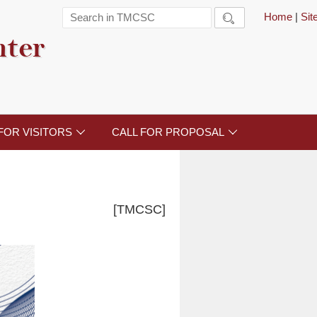
Home
|
Si

nter
FOR VISITORS
CALL FOR PROPOSAL


[TMCSC]