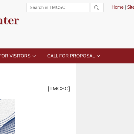
Home
|
Si

nter
FOR VISITORS
CALL FOR PROPOSAL


[TMCSC]