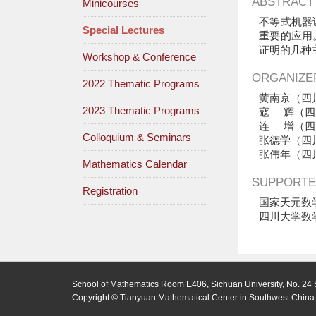
ABSTRACT
Minicourses
不等式机器
Special Lectures
重要的应用
证明的几种
Workshop & Conference
ORGANIZE
2022 Thematic Programs
黄南京（四
2023 Thematic Programs
寇 辉（四
连 增（四
Colloquium & Seminars
张德学（四
张伟年（四
Mathematics Calendar
SUPPORTE
Registration
国家天元数
四川大学数
School of Mathematics Room E406, Sichuan University, No. 24 
Copyright © Tianyuan Mathematical Center in Southwest China