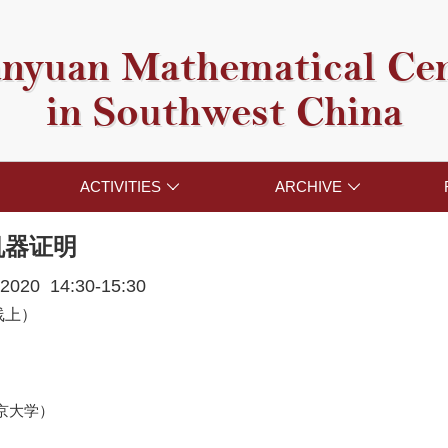
nyuan Mathematical Ce
in Southwest China
ACTIVITIES
ARCHIVE


机器证明
 2020 14:30-15:30
线上）
京大学）