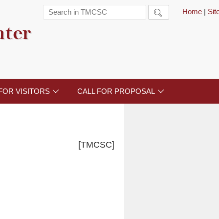
Home
|
Si

nter
FOR VISITORS
CALL FOR PROPOSAL


[TMCSC]