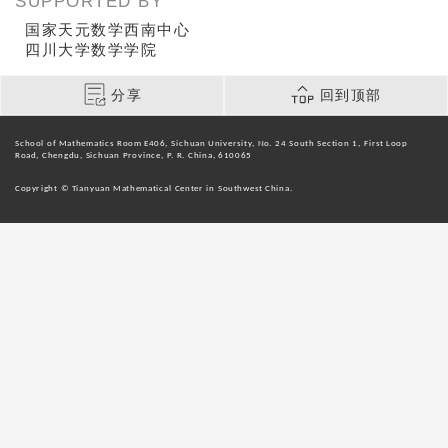
SUPPORTED BY
国家天元数学西南中心
四川大学数学学院
分享
回到顶部
School of Mathematics Room E406, Sichuan University, No. 24 South Section 1, First Loop
Road, Chengdu, Sichuan Province, P. R. China, 610065
Copyright © Tianyuan Mathematical Center in Southwest China.