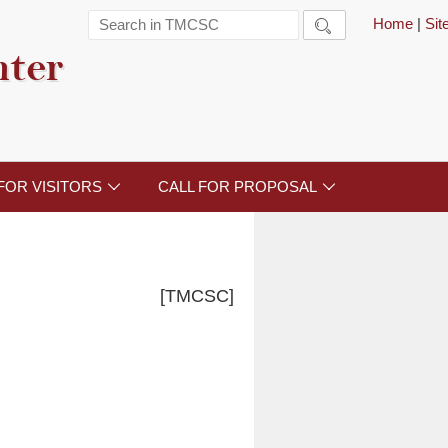
Home
|
Si

nter
FOR VISITORS
CALL FOR PROPOSAL


[TMCSC]