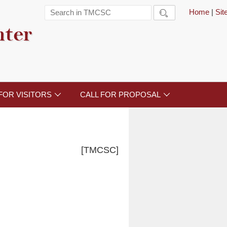
Home
|
Si

nter
FOR VISITORS
CALL FOR PROPOSAL


[TMCSC]