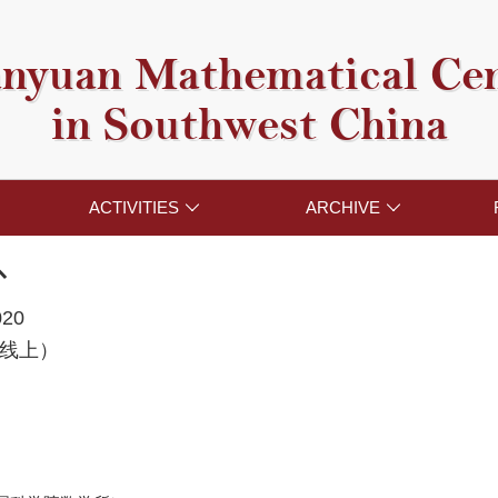
nyuan Mathematical Ce
in Southwest China
ACTIVITIES
ARCHIVE


扑
020
线上）