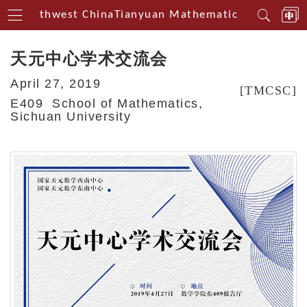
in Southwest China
Tianyuan Mathematical Centerin S
天元中心学术交流会
April 27, 2019
[TMCSC]
E409 School of Mathematics,
Sichuan University