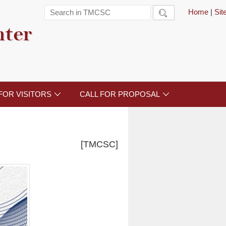
Home
|
Si

nter
FOR VISITORS
CALL FOR PROPOSAL


[TMCSC]