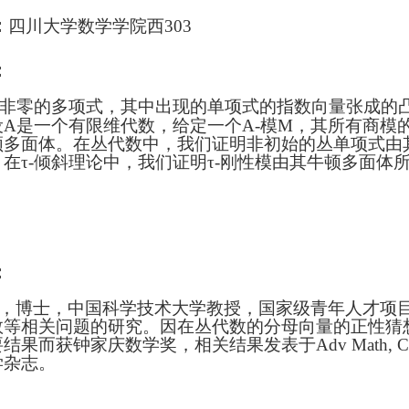
：
四川大学数学学院西303
：
非零的多项式，其中出现的单项式的指数向量张成的
设A是一个有限维代数，给定一个A-模M，其所有商模
顿多
面体。在丛代数中，我们证明非初始的丛单项式由其
在τ-倾斜
理论中，我们证明τ-刚性模由其牛顿多面体
：
，博士，中国科学技术大学教授，国家级青年人才项
数等相关问题的研究。因在丛代数的分母向量的正性猜
果而获钟家庆数学奖，相关结果发表于Adv Math, Comp. M
学杂志。