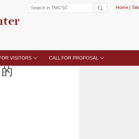
Home
|
Si

nter
FOR VISITORS
CALL FOR PROPOSAL


中的