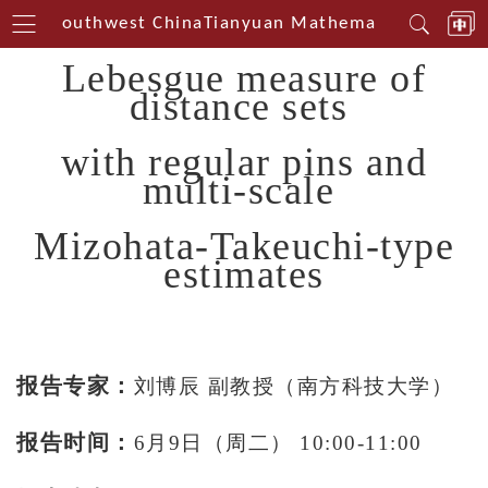
terin Southwest China
Tianyuan Mathematical Centeri
Lebesgue measure of
distance sets
with regular pins and
multi-scale
Mizohata-Takeuchi-type
estimates
报告专家：
刘博辰 副教授（南方科技大学）
报告时间：
6月9日（周二） 10:00-11:00