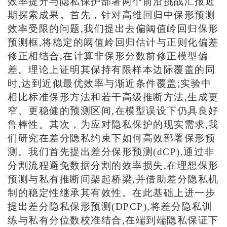
效率提升与隐私保护部署两个前沿挑战汇报近
期探索成果。首先，针对高维回归中保形预测
效率受限的问题,我们提出去偏阈值岭回归保形
预测框,将稳定的阈值岭回归估计与正则化偏差
修正相结合,在计算非保形分数前修正模型偏
差。理论上证明其保持有限样本边际覆盖的同
时,达到近似最优效率与渐近条件覆盖;实验中
相比标准保形方法和若干高级推断方法,生成更
窄、更稳健的预测区间,在模型误设下仍具良好
鲁棒性。其次，为应对隐私保护的现实需求,我
们研究在差分隐私约束下如何高效部署保形预
测。我们首先提出差分保形预测(dCP),通过非
分割流程避免数据分割的效率损失,在理想保形
预测与私有推断间架起桥梁,并借助差分隐私机
制的稳定性继承其有效性。在此基础上进一步
提出差分隐私保形预测(DPCP),将差分隐私训
练与私有分位数校准结合,在端到端隐私保证下