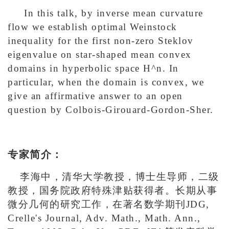
In this talk, by inverse mean curvature
flow we establish optimal Weinstock
inequality for the first non-zero Steklov
eigenvalue on star-shaped mean convex
domains in hyperbolic space
H^n
. In
particular, when the domain is convex, we
give an affirmative answer to an open
question by Colbois-Girouard-Gordon-Sher.
专家简介：
李海中，清华大学教授，博士生导师，二级
教授，国务院政府特殊津贴获得者。长期从事
微分几何的研究工作，在著名数学期刊JDG,
Crelle's Journal, Adv. Math., Math. Ann.,