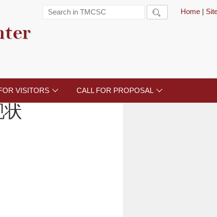
Home
|
Si

nter
FOR VISITORS
CALL FOR PROPOSAL


现状