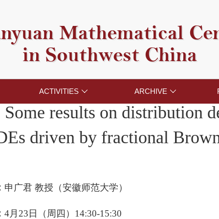
nyuan Mathematical Ce
in Southwest China
ACTIVITIES
ARCHIVE


Some results on distribution 
DE
s driven by fractional Brow
：
申广君 教授（安徽师范大学）
：
4月23日（周四）14:30-15:30