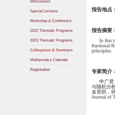
Minicourses
报告地点
Special Lectures
Workshop & Conference
报告摘要
2022 Thematic Programs
In this
2023 Thematic Programs
fractional 
Colloquium & Seminars
principles.
Mathematics Calendar
Registration
专家简介
申广君
与随机分
金资助，研究成果主
Journal of T