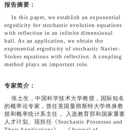
报告摘要：
In this paper, we establish an exponential
ergodicity for stochastic evolution equations
with reflection in an infinite dimensional
ball. As an application, we obtain the
exponential ergodicity of stochastic Navier-
Stokes equations with reflection. A coupling
method plays an important role.
专家简介：
张土生，中国科学技术大学教授，国际知名
的概率论专家，曾任英国曼彻斯特大学终身教
授和概率统计系主任， 入选教育部和国家重要
人才计划。现担任《Stochastic Processes and
Their Applications》，《Journal of