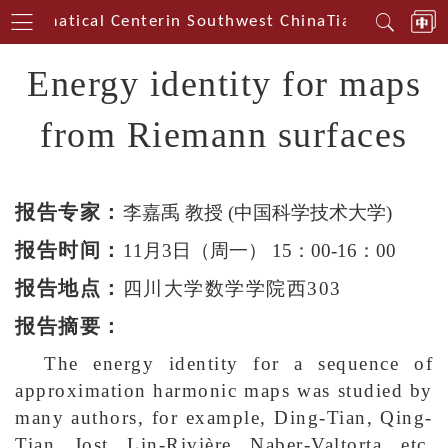
athematical Centerin Southwest China
Tianyuan Math
Energy identity for maps
from Riemann surfaces
报告专家：
李嘉禹 教授 (中国科学技术大学)
报告时间：
11月3日（周一） 15：00-16：00
报告地点：
四川大学数学学院西303
报告摘要：
The energy identity for a sequence of
approximation harmonic maps was studied by
many authors, for example, Ding-Tian, Qing-
Tian, Jost, Lin-Rivière, Naber-Valtorta, etc.