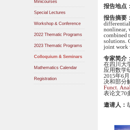
Minicourses
报告地点
Special Lectures
报告摘要
differentia
Workshop & Conference
nonlinear,
2022 Thematic Programs
combined to
solutions. 
2023 Thematic Programs
joint work
Colloquium & Seminars
专家简介
在四川大
Mathematics Calendar
应用数学
2015
Registration
决和部分
Funct. Anal
表论文70
邀请人：