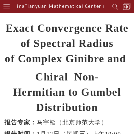
est China
Tianyuan Mathematical Centerin Southwest
Exact Convergence Rate
of Spectral Radius
of
Complex Ginibre and
Chiral Non-
Hermitian to Gumbel
Distribution
报告专家：
马宇韬（北京师范大学）
报告时间：
1月22日（星期三）上午10:00-