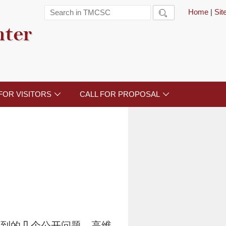
Home
|
Si

nter
FOR VISITORS
CALL FOR PROPOSAL


遇到的几个公开问题。高维