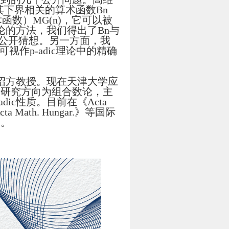
与其下界相关的算术函数Bn
数）MG(n)，它可以被
论的方法，我们得出了Bn与
留有公开猜想。另一方面，我
视作p-adic理论中的精确
洪绍方教授。现在天津大学应
的研究方向为组合数论，主
ic性质。目前在《Acta
《Acta Math. Hungar.》等国际
目。