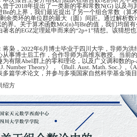
曾于2018年提出了一类新的零和常数N(G) 以及
进Bn的上界，我们最近提出了另一个组合常数（算术函
n剩余类环的单位群的最大（圆）间距。通过解析数
 的紧的界。关于算术函数MG(n)与Bn的值，我们均
著名的EGZ定理延申而来的“2p+1”猜想。该猜想也可
。
：
蒋枭，2022年6月博士毕业于四川大学，导师为
心从事博士后工作，合作导师为高维东教授。当前
为有限Abel群上的零和理论，以及广义调和数的p-ad
《J. Number Theory》，《Bull. Aust. Math. Soc.》,
表多篇学术论文，并参与多项国家自然科学基金项
洪绍方