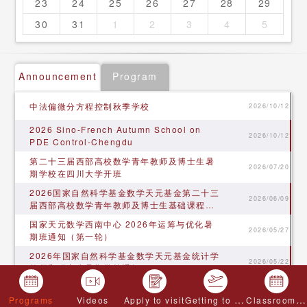
23
24
25
26
27
28
29
30
31
1
2
3
4
5
Announcement
Program
中法偏微分方程控制秋季学校
2026/10/12
2026 Sino-French Autumn School on
2026/10/12
PDE Control-Chengdu
第二十三届西部高校数学青年教师及博士生暑
2026/07/20
期学校在四川大学开班
​2026国家自然科学基金数学天元基金第二十三
2026/06/09
届西部高校数学青年教师及博士生基础课程暑
期学校通知
国家天元数学西南中心 2026年运筹与优化暑
2026/05/27
期班通知（第一轮）
​2026年国家自然科学基金数学天元基金统计学
2026/05/22
教师和研究生暑期学校通知
“天元数学前沿重点专项项目：障碍型自由边界
2026/05/12
Getting to Chengdu
Classroom application
问题” 项目启动会顺利召开
Programs
Videos
Apply to visit