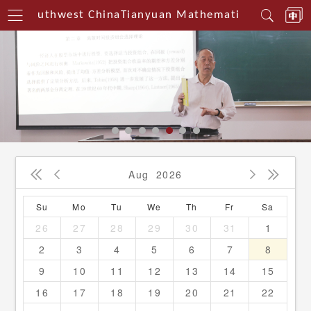
rin Southwest China
Tianyuan Mathematical Centerin
Aug
2026




Su
Mo
Tu
We
Th
Fr
Sa
26
27
28
29
30
31
1
2
3
4
5
6
7
8
9
10
11
12
13
14
15
16
17
18
19
20
21
22