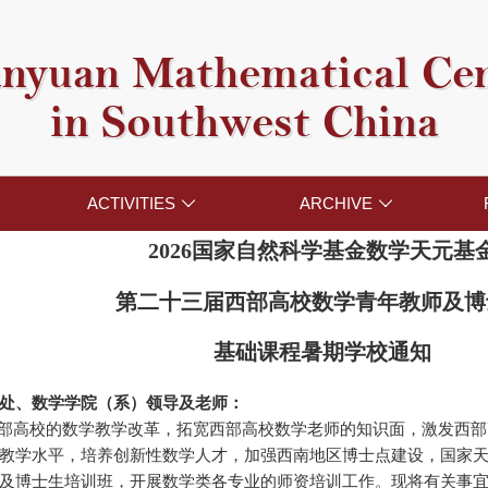
nyuan Mathematical Ce
in Southwest China
ACTIVITIES
ARCHIVE


202
6
国家
自然科学基金数学天元基
第二十
三
届西部高校数学
青年
教师
及博
基础课程
暑期学校通知
处、数学学院（系）领导及老师：
部高校的数学教学改革，拓宽西部高校数学老师的知识面，激发西部
教学水平，培养创新性数学人才，
加强西南地区博士点建设，
国家
及博士生
培训班，开展数学类各专业的师资培训工作。现将有关事