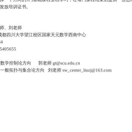
发放培训证书。
师
、
刘
老师
成都四川大学望江校区国家天元数学西南中心
4
405655
期数学控制论方向
郭老师
gt
@scu.edu.cn
期一般拓扑与集合论方向
刘老师
sw_center_liuzj@163.com