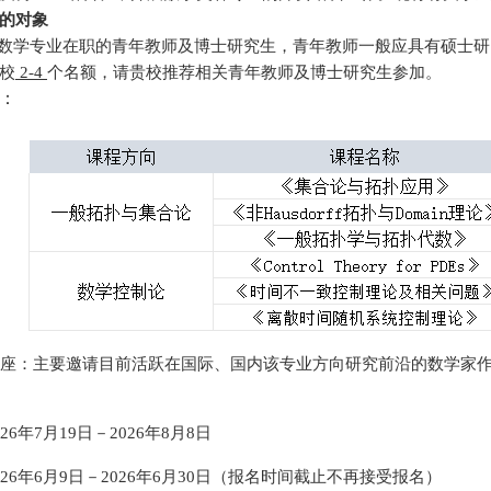
的对象
数学专业在职的青年教师
及博士研究生
，青年教师一般应具有硕士研
校
2-4
个名额，请贵校推荐相关
青年
教师
及博士
研究
生
参加。
：
沿讲座：主要邀请目前活跃在国际、国内该专业方向研究前沿的数学家
2
6
年
7月1
9
日－
202
6
年
8月
8
日
2
6
年
6
月
9
日－
202
6
年
6月
30
日（报名时间截止不再接受报名）