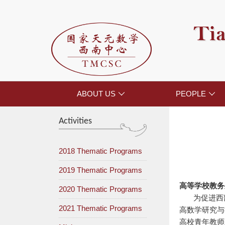
Tia
ABOUT US
PEOPLE


Activities
2018 Thematic Programs
2019 Thematic Programs
高等学校教务
2020 Thematic Programs
为促进西
2021 Thematic Programs
高数学研究与
高校
青年
教师