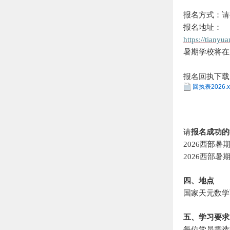
报名方式：请
报名地址：
https://tianyua
暑期学校将在
报名回执下载
回执表2026.x
请
报
名成功的
202
6
西部暑
202
6
西部暑
四、地点
国家天元数学
五、学习要求
每位学员需选