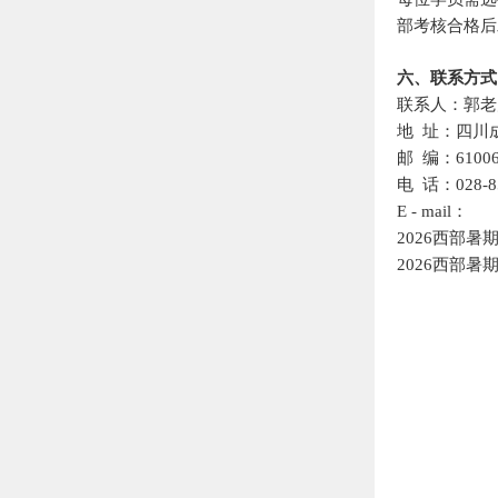
部考核合格后
六、联系方式
联系人：郭老
地
址：四川
邮
编：61006
电
话：028-85
E - mail：
202
6
西部暑
202
6
西部暑