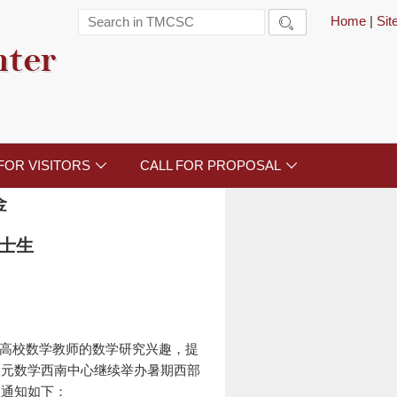
Home
|
Si

nter
FOR VISITORS
CALL FOR PROPOSAL


金
士生
高校数学教师的数学研究兴趣，提
天元数学西南中心继续举办暑期西部
宜通知如下：