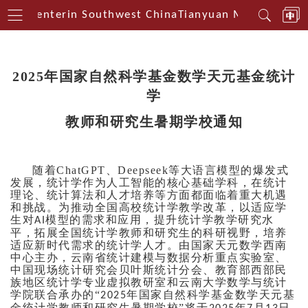
ical Centerin Southwest China
Tianyuan Mathematical
2025年国家自然科学基金数学天元基金统计
学
教师和研究生暑期学校通知
随着
ChatGPT、Deepseek等大语言模型的爆发式
发展，统计学作为人工智能的核心基础学科，在统计
理论、统计算法和人才培养等方面都面临着重大机遇
和挑战
。为推动全国高校统计学教学改革，以适应学
生对
模型的需求和应用，提升统计学教学研究水
AI
平，拓展全国统计学教师和研究生的科研视野，培养
适应新时代需求的统计学人才。由国家天元数学西南
中心主办，云南省统计建模与数据分析重点实验室、
中国现场统计研究会贝叶斯统计分会、
教育部西部民
族地区统计学专业虚拟教研室
和云南大学数学与统计
学院联合承办
的
“
年国家自然科学基金数学天元基
2025
金统计学教师和研究生暑期学校”
将于
年
月
日