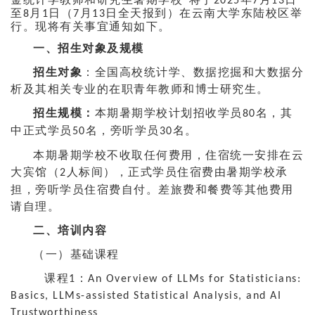
20
25
7
13
至
月
日（
月
日
全天
报到）在
云南大学东陆校区举
8
1
7
13
行。现将有关事宜通知如下。
一、
招生对象及规模
招生对象
：全国
高校统计学
、数据挖掘和大数据分
析及其相关
专业的
在职青年教师和博士研究生
。
招生规模：
本期暑期学校计划招收学员
名，其
80
中正式学员
名，旁听学员
名。
50
30
本期暑期学校不收取任何费用，住宿统一安排在云
大宾馆（
人标间），正式学员住宿费由暑期学校承
2
担，旁听学员住宿费自付。差旅费和餐费等其他费用
请自理。
二、
培训内容
（一）
基础课程
课程
：
1
An Overview of LLMs for Statisticians:
Basics, LLMs-assisted Statistical Analysis, and AI
Trustworthiness