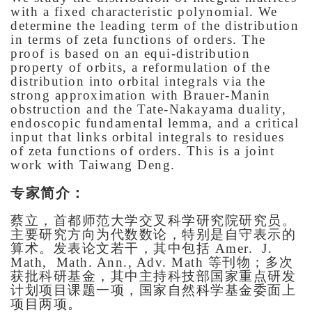
with a fixed characteristic polynomial. We
determine the leading term of the distribution
in terms of zeta functions of orders. The
proof is based on an equi-distribution
property of orbits, a reformulation of the
distribution into orbital integrals via the
strong approximation with Brauer-Manin
obstruction and the Tate-Nakayama duality,
endoscopic fundamental lemma, and a critical
input that links orbital integrals to residues
of zeta functions of orders. This is a joint
work with Taiwang Deng.
专家简介：
蔡立，首都师范大学交叉科学研究院研究员。
主要研究方向为代数数论，特别是自守表示的
算术。发表论文若干，其中包括
Amer. J.
Math, Math. Ann., Adv. Math
等刊物；多次
获批科研基金，其中主持科技部国家重点研发
计划项目课题一项，国家自然科学基金委面上
项目两项。