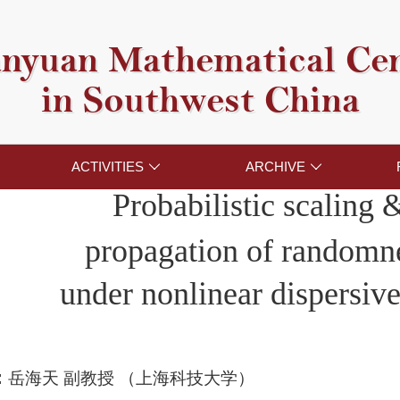
nyuan Mathematical Ce
in Southwest China
ACTIVITIES
ARCHIVE


Probabilistic scaling
propagation of random
under nonlinear dispersiv
：
岳海天 副教授 （上海科技大学）