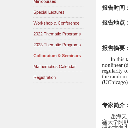
Minicourses
报告时间
Special Lectures
报告地点
Workshop & Conference
2022 Thematic Programs
2023 Thematic Programs
报告摘要
Colloquium & Seminars
In this
nonlinear (d
Mathematics Calendar
regularity 
the random 
Registration
(UChicago)
专家简介
岳海天
塞大学阿默
研究方向