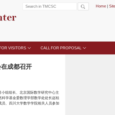
Home
|
Si

nter
FOR VISITORS
CALL FOR PROPOSAL


会
在成都召开
导小组组长、北京国际数学研究中心主
然科学基金委数理学部数学处处长赵桂
成员、四川大学数学学院相关人员参加