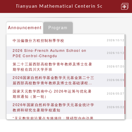
Tianyuan Mathematical Centerin Southwest Chi
Announcement
Program
中法偏微分方程控制秋季学校
2026/10/12
2026 Sino-French Autumn School on
2026/10/12
PDE Control-Chengdu
第二十三届西部高校数学青年教师及博士生暑
2026/07/20
期学校在四川大学开班
​2026国家自然科学基金数学天元基金第二十三
2026/06/09
届西部高校数学青年教师及博士生基础课程暑
期学校通知
国家天元数学西南中心 2026年运筹与优化暑
2026/05/27
期班通知（第一轮）
​2026年国家自然科学基金数学天元基金统计学
2026/05/22
教师和研究生暑期学校通知
“天元数学前沿重点专项项目：障碍型自由边界
2026/05/12
问题” 项目启动会顺利召开
2025 国家天元数学西南中心工作会议在贵州