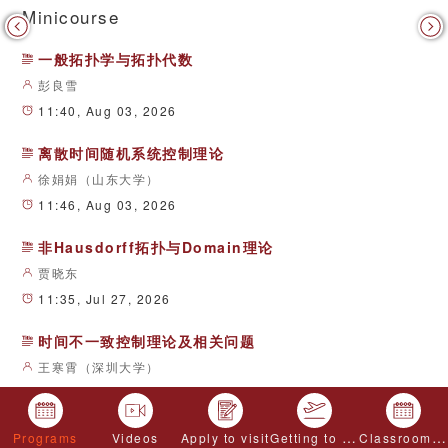
2025/12/25
Minicourse
师范学院召开
2025国家自然科学基金数学天元基金 第二十
2025/07/14
一般拓扑学与拓扑代数
二届西部高校数学青年教师及博士生 基础课程
暑期学校通知
彭良雪
2025年国家自然科学基金数学天元基金统计学
2025/07/14
教师和研究生暑期学校通知
11:40, Aug 03, 2026
离散时间随机系统控制理论
徐娟娟（山东大学）
11:46, Aug 03, 2026
非Hausdorff拓扑与Domain理论
贾晓东
11:35, Jul 27, 2026
时间不一致控制理论及相关问题
王寒霄（深圳大学）
11:44, Jul 27, 2026
集合论与拓扑应用
Getting to Chengdu
Classroom application
Programs
Videos
Apply to visit