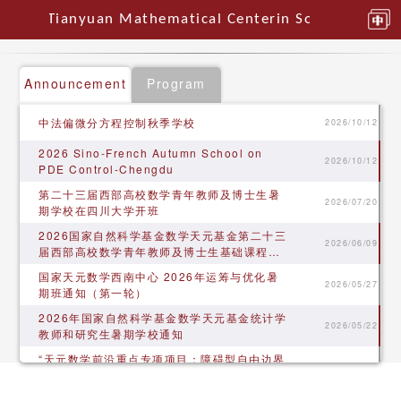
Tianyuan Mathematical Centerin Southwest Chi
Announcement
Program
中法偏微分方程控制秋季学校
2026/10/12
2026 Sino-French Autumn School on
2026/10/12
PDE Control-Chengdu
第二十三届西部高校数学青年教师及博士生暑
2026/07/20
期学校在四川大学开班
​2026国家自然科学基金数学天元基金第二十三
2026/06/09
届西部高校数学青年教师及博士生基础课程暑
期学校通知
国家天元数学西南中心 2026年运筹与优化暑
2026/05/27
期班通知（第一轮）
​2026年国家自然科学基金数学天元基金统计学
2026/05/22
教师和研究生暑期学校通知
“天元数学前沿重点专项项目：障碍型自由边界
2026/05/12
问题” 项目启动会顺利召开
2025 国家天元数学西南中心工作会议在贵州