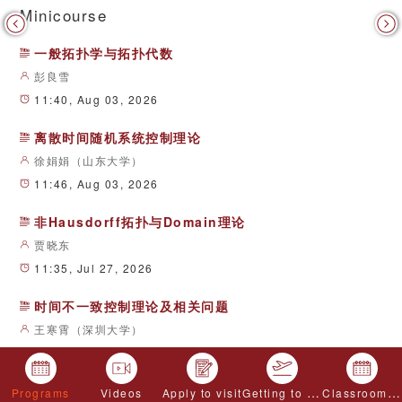
2025/12/25
Minicourse
师范学院召开
2025国家自然科学基金数学天元基金 第二十
2025/07/14
一般拓扑学与拓扑代数
二届西部高校数学青年教师及博士生 基础课程
暑期学校通知
彭良雪
2025年国家自然科学基金数学天元基金统计学
2025/07/14
教师和研究生暑期学校通知
11:40, Aug 03, 2026
离散时间随机系统控制理论
徐娟娟（山东大学）
11:46, Aug 03, 2026
非Hausdorff拓扑与Domain理论
贾晓东
11:35, Jul 27, 2026
时间不一致控制理论及相关问题
王寒霄（深圳大学）
11:44, Jul 27, 2026
集合论与拓扑应用
Getting to Chengdu
Classroom application
Programs
Videos
Apply to visit